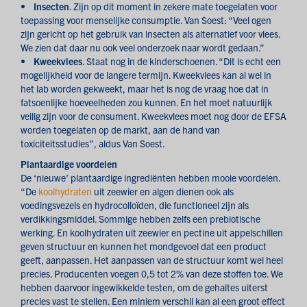
•
Insecten
. Zijn op dit moment in zekere mate toegelaten voor
toepassing voor menselijke consumptie. Van Soest: “Veel ogen
zijn gericht op het gebruik van insecten als alternatief voor vlees.
We zien dat daar nu ook veel onderzoek naar wordt gedaan.”
•
Kweekvlees
. Staat nog in de kinderschoenen. “Dit is echt een
mogelijkheid voor de langere termijn. Kweekvlees kan al wel in
het lab worden gekweekt, maar het is nog de vraag hoe dat in
fatsoenlijke hoeveelheden zou kunnen. En het moet natuurlijk
veilig zijn voor de consument. Kweekvlees moet nog door de EFSA
worden toegelaten op de markt, aan de hand van
toxiciteitsstudies”, aldus Van Soest.
Plantaardige voordelen
De ‘nieuwe’ plantaardige ingrediënten hebben mooie voordelen.
“De
koolhydraten
uit zeewier en algen dienen ook als
voedingsvezels en hydrocolloïden, die functioneel zijn als
verdikkingsmiddel. Sommige hebben zelfs een prebiotische
werking. En koolhydraten uit zeewier en pectine uit appelschillen
geven structuur en kunnen het mondgevoel dat een product
geeft, aanpassen. Het aanpassen van de structuur komt wel heel
precies. Producenten voegen 0,5 tot 2% van deze stoffen toe. We
hebben daarvoor ingewikkelde testen, om de gehaltes uiterst
precies vast te stellen. Een miniem verschil kan al een groot effect