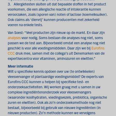
3. Allergietesten sluiten uit dat bepaalde stoffen in het product
voorkomen, die een allergische reactie of intolerantie kunnen
veroorzaken, zoals (sporen van) noten of lactose (koemelksuiker).
Ook claims als ‘diervrij’ kunnen producenten met zekerheid
voeren na enkele tests.
Van Soest: “Veel producten zijn nieuw op de markt. En daar zijn
analyses
voor nodig. Soms bestaan die analyses nog niet, soms
passen we de test aan. Bijvoorbeeld omdat een analyse nog niet
geschikt is voor alle voedingsmiddelen. Daar zijn we bij
Eurofins
CCC
druk mee, samen met de collega’s uit Denemarken van de
expertisecentra voor vitaminen, aminozuren en eiwitten.”
Meer informatie
Wilt u specifieke kennis opdoen over uw (te ontwikkelen)
vleesvervanger of plantaardige voedingsmiddel? De experts van
Eurofins CCC kunnen u helpen bij specifieke test- en
onderzoeksactiviteiten. Wij werken graag met u samen in uw
complexe ingrediëntenonderzoek voor vleesvervangers
(waaronder koolhydraten, voedingsvezels, prebiotica, organische
zuren en eiwitten). Ook als zo’n onderzoeksmethode nog niet
bestaat, bijvoorbeeld bij gebruik van nieuwe ingrediënten (in
nieuwe producten). Zo’n methode kunnen we vervolgens