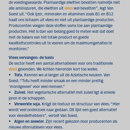
de voedingswaarde. Plantaardige eiwitten bevatten namelijk niet
alle aminozuren, die eiwitten uit
vlees
wel bevatten”, legt Van
Soest uit. “Ook ijzer, mineralen en vitaminen zoals B1 en B12
haalt ons lichaam uit vlees en niet uit plantaardige producten.
Producenten voegen deze stoffen soms toe aan plantaardige
producten. Het is dan van belang goed te meten wat dat doet
met de balans van het totale product en goede
kwaliteitscontroles uit te voeren om de maximumgehaltes te
monitoren.”
Vlees vervangen: de basis
De sector heeft een aantal alternatieven voor ons traditionele
vlees
gevonden. We lichten hieronder kort toe welke.
•
Tofu.
Kennen we al langer uit de Aziatische keuken. Van
Soest: “Tofu heeft minder smaak en een minder prettig
‘mondgevoel’ voor veel mensen.”
•
Zuivel.
Het vegetarische alternatief met zuivel ligt al enkele
jaren in de schappen.
•
Verwerkte soja.
Krijgt de textuur en structuur van vlees. “Hier
wordt veel onderzoek naar gedaan. Dit lijkt een goed alternatief
voor vleesliefhebbers”, vertelt Van Soest.
•
Algen en zeewier
. Zijn recent gekozen door producenten als
nieuwe alternatieven voor vlees.