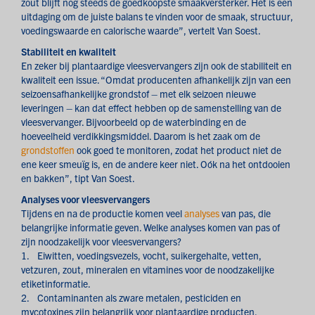
zout blijft nog steeds de goedkoopste smaakversterker. Het is een
uitdaging om de juiste balans te vinden voor de smaak, structuur,
voedingswaarde en calorische waarde”, vertelt Van Soest.
Stabiliteit en kwaliteit
En zeker bij plantaardige vleesvervangers zijn ook de stabiliteit en
kwaliteit een issue. “Omdat producenten afhankelijk zijn van een
seizoensafhankelijke grondstof – met elk seizoen nieuwe
leveringen – kan dat effect hebben op de samenstelling van de
vleesvervanger. Bijvoorbeeld op de waterbinding en de
hoeveelheid verdikkingsmiddel. Daarom is het zaak om de
grondstoffen
ook goed te monitoren, zodat het product niet de
ene keer smeuïg is, en de andere keer niet. Oók na het ontdooien
en bakken”, tipt Van Soest.
Analyses voor vleesvervangers
Tijdens en na de productie komen veel
analyses
van pas, die
belangrijke informatie geven. Welke analyses komen van pas of
zijn noodzakelijk voor vleesvervangers?
1. Eiwitten, voedingsvezels, vocht, suikergehalte, vetten,
vetzuren, zout, mineralen en vitamines voor de noodzakelijke
etiketinformatie.
2. Contaminanten als zware metalen, pesticiden en
mycotoxines zijn belangrijk voor plantaardige producten.