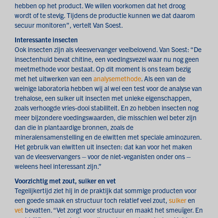
hebben op het product. We willen voorkomen dat het droog
wordt of te stevig. Tijdens de productie kunnen we dat daarom
secuur monitoren”, vertelt Van Soest.
Interessante insecten
Ook insecten zijn als vleesvervanger veelbelovend. Van Soest: “De
insectenhuid bevat chitine, een voedingsvezel waar nu nog geen
meetmethode voor bestaat. Op dit moment is ons team bezig
met het uitwerken van een
analysemethode
. Als een van de
weinige laboratoria hebben wij al wel een test voor de analyse van
trehalose, een suiker uit insecten met unieke eigenschappen,
zoals verhoogde vries-dooi stabiliteit. En zo hebben insecten nog
meer bijzondere voedingswaarden, die misschien wel beter zijn
dan die in plantaardige bronnen, zoals de
mineralensamenstelling en de eiwitten met speciale aminozuren.
Het gebruik van eiwitten uit insecten: dat kan voor het maken
van de vleesvervangers – voor de niet-veganisten onder ons –
weleens heel interessant zijn.”
Voorzichtig met zout, suiker en vet
Tegelijkertijd ziet hij in de praktijk dat sommige producten voor
een goede smaak en structuur toch relatief veel zout,
suiker
en
vet
bevatten. “Vet zorgt voor structuur en maakt het smeuïger. En