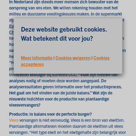
In Nederland zijn steeds meer mensen zich bewuster van de
oorsprong van ons eten. We willen rekening houden met het
milieu en duurzame voedingskeuzes maken. In de supermarkt
zijn er steeds meer plantaardige vleesvervangers te vinden. Het
Eurofins Expertise Centre for Complex Carbohydrates and
Deze website gebruikt cookies.
Chemistry (CCC)
in Heerenveen ondersteunt producenten bij
Wat betekent dit voor jou?
het maken van plantaardige vleesvervangers op het gebied van
houdbaarheid, kwaliteit, smaak en voedselveiligheid, in
samenwerking met het Eurofins Vitamin Competence Centre en
het Eurofins Amino Acid Competence Centre in Denemarken.
Meer informatie
|
Cookies weigeren
|
Cookies
“Het vergt kennis om te innoveren en nieuwe plantaardige
accepteren
producten te maken”, vertelt Jeroen van Soest, Business
Innovation Manager bij Eurofins CCC. “Vaak zijn nieuwe lab-
analyses nodig of moeten deze worden aangepast. De
analyseresultaten geven informatie over het productieproces.
Het gaat om het vinden van de juiste balans.” Wat zijn de
nieuwste inzichten voor de productie van plantaardige
vleesvervangers?
Productie: in balans voor de perfecte burger?
Vlees
vervangen is niet eenvoudig. Vlees is een bron van eiwitten.
Plantaardige alternatieven moeten daarom de eiwitten uit vlees
vervangen. “Het type eiwit en het eiwitgehalte zijn belangrijk voor