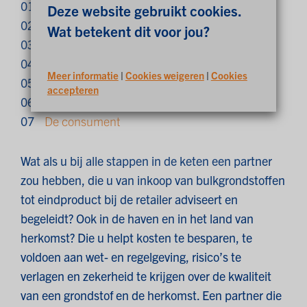
01
Agrarische sector
Deze website gebruikt cookies.
02
Opslag
Wat betekent dit voor jou?
03
Vervoer & transport
04
Productieproces
Meer informatie
|
Cookies weigeren
|
Cookies
05
Verpakking & etikettering
accepteren
06
Retail & horeca
07
De consument
Wat als u bij alle stappen in de keten een partner
zou hebben, die u van inkoop van bulkgrondstoffen
tot eindproduct bij de retailer adviseert en
begeleidt? Ook in de haven en in het land van
herkomst? Die u helpt kosten te besparen, te
voldoen aan wet- en regelgeving, risico’s te
verlagen en zekerheid te krijgen over de kwaliteit
van een grondstof en de herkomst. Een partner die