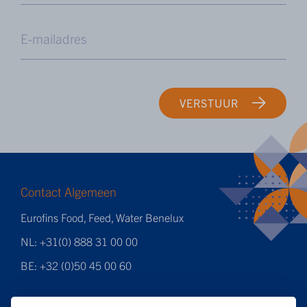
VERSTUUR
Contact Algemeen
Eurofins Food, Feed, Water Benelux
NL: +31(0) 888 31 00 00
BE: +32 (0)50 45 00 60