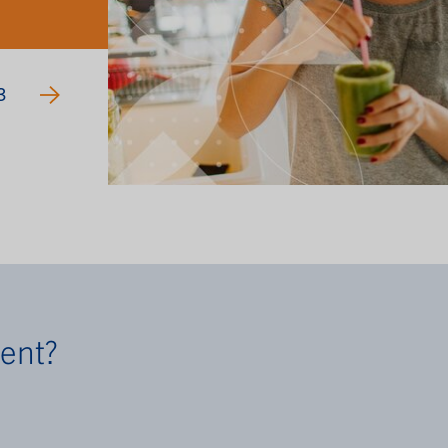
3
ment?