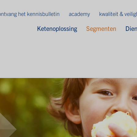
ontvang het kennisbulletin
academy
kwaliteit & veili
Ketenoplossing
Segmenten
Die