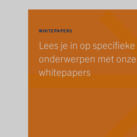
WHITEPAPERS
Lees je in op specifieke
onderwerpen met onze
whitepapers