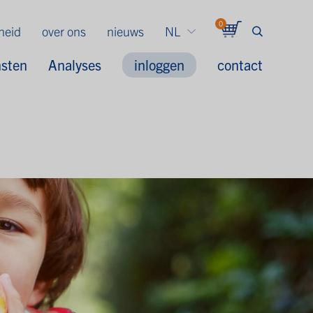
0
gheid
over ons
nieuws
NL
nsten
Analyses
inloggen
contact