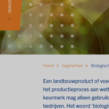
VRAGEN?
Home
Segmenten
Biologisc
Een landbouwproduct of voed
het productieproces aan wette
keurmerk mag alleen gebruikt
bedrijven. Het woord ‘biologi