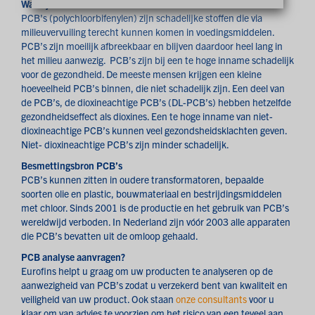
Wat zijn PCB’s?
PCB's (polychloorbifenylen) zijn schadelijke stoffen die via
milieuvervuiling terecht kunnen komen in voedingsmiddelen.
PCB’s zijn moeilijk afbreekbaar en blijven daardoor heel lang in
het milieu aanwezig. PCB’s zijn bij een te hoge inname schadelijk
voor de gezondheid. De meeste mensen krijgen een kleine
hoeveelheid PCB’s binnen, die niet schadelijk zijn. Een deel van
de PCB’s, de dioxineachtige PCB’s (DL-PCB’s) hebben hetzelfde
gezondheidseffect als dioxines. Een te hoge inname van niet-
dioxineachtige PCB’s kunnen veel gezondsheidsklachten geven.
Niet- dioxineachtige PCB’s zijn minder schadelijk.
Besmettingsbron PCB’s
PCB’s kunnen zitten in oudere transformatoren, bepaalde
soorten olie en plastic, bouwmateriaal en bestrijdingsmiddelen
met chloor. Sinds 2001 is de productie en het gebruik van PCB’s
wereldwijd verboden. In Nederland zijn vóór 2003 alle apparaten
die PCB’s bevatten uit de omloop gehaald.
PCB analyse aanvragen?
Eurofins helpt u graag om uw producten te analyseren op de
aanwezigheid van PCB’s zodat u verzekerd bent van kwaliteit en
veiligheid van uw product. Ook staan
onze consultants
voor u
klaar om van advies te voorzien om het risico van een teveel aan