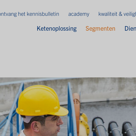
ontvang het kennisbulletin
academy
kwaliteit & veili
Ketenoplossing
Segmenten
Die