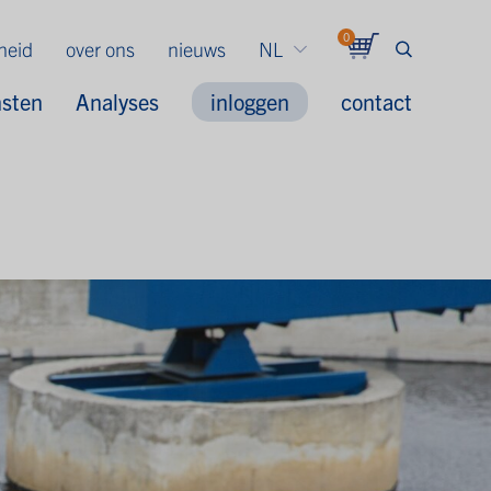
0
gheid
over ons
nieuws
NL
nsten
Analyses
inloggen
contact