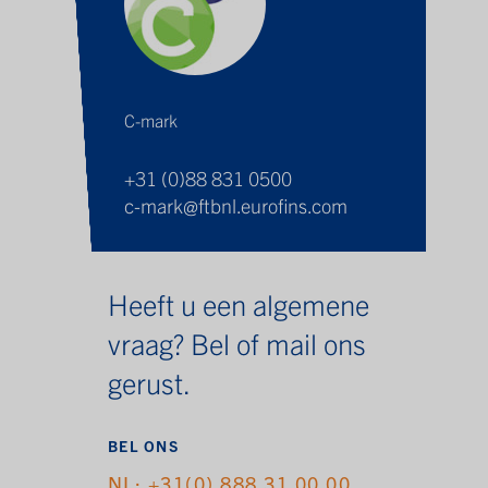
C-mark
+31 (0)88 831 0500
c-mark@ftbnl.eurofins.com
Heeft u een algemene
vraag? Bel of mail ons
gerust.
BEL ONS
NL: +31(0) 888 31 00 00