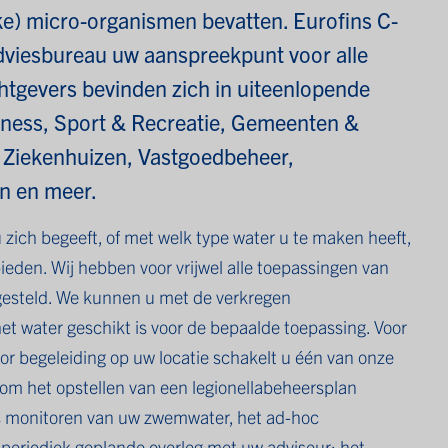
jke) micro-organismen bevatten. Eurofins C-
adviesbureau uw aanspreekpunt voor alle
htgevers bevinden zich in uiteenlopende
llness, Sport & Recreatie, Gemeenten &
& Ziekenhuizen, Vastgoedbeheer,
ën en meer.
 zich begeeft, of met welk type water u te maken heeft,
ieden. Wij hebben voor vrijwel alle toepassingen van
esteld. We kunnen u met de verkregen
t water geschikt is voor de bepaalde toepassing. Voor
r begeleiding op uw locatie schakelt u één van onze
t om het opstellen van een legionellabeheersplan
 monitoren van uw zwemwater, het ad-hoc
periodiek geplande overleg met uw adviseur: het