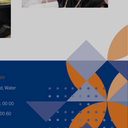
en
ed, Water
1 00 00
 00 60