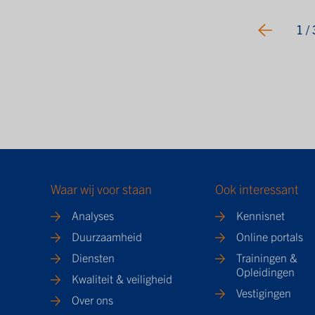
1
/ 
Waar wij voor staan
Ook interessant
Analyses
Kennisnet
Duurzaamheid
Online portals
Diensten
Trainingen &
Opleidingen
Kwaliteit & veiligheid
Vestigingen
Over ons