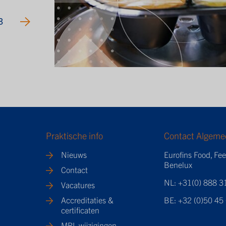
3
Praktische info
Contact Algeme
Nieuws
Eurofins Food, Fe
Benelux
Contact
NL: +31(0) 888 3
Vacatures
Accreditaties &
BE: +32 (0)50 45
certificaten
MRL wijzigingen