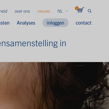
0
gheid
over ons
nieuws
NL
nsten
Analyses
inloggen
contact
ensamenstelling in