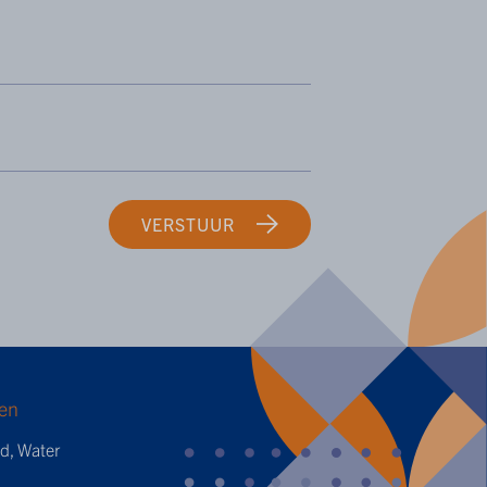
VERSTUUR
en
ed, Water