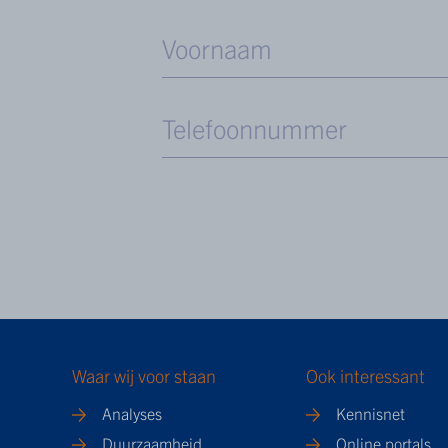
Waar wij voor staan
Ook interessant
Analyses
Kennisnet
Duurzaamheid
Online portals