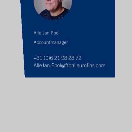
Alle Jan Pool
Accountmanager
+31 (0)6 21 98 28 72
AlleJan.Pool@ftbnl.eurofins.com