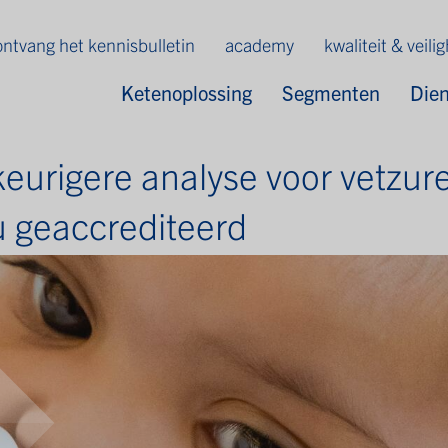
ontvang het kennisbulletin
academy
kwaliteit & veili
Ketenoplossing
Segmenten
Die
eurigere analyse voor vetzur
 geaccrediteerd