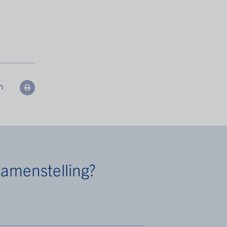
n
amenstelling?