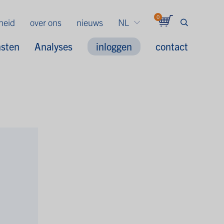
0
gheid
over ons
nieuws
NL
nsten
Analyses
inloggen
contact