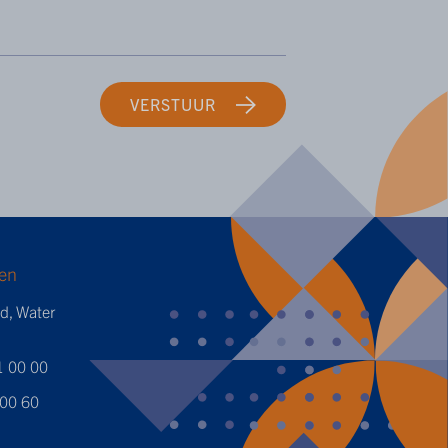
VERSTUUR
en
ed, Water
1 00 00
 00 60