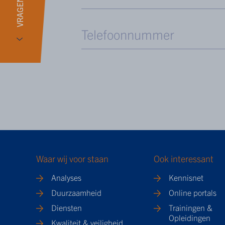
VRAGEN?
Waar wij voor staan
Ook interessant
Analyses
Kennisnet
Duurzaamheid
Online portals
Diensten
Trainingen &
Opleidingen
Kwaliteit & veiligheid