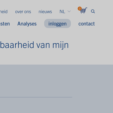
0
gheid
over ons
nieuws
NL
nsten
Analyses
inloggen
contact
dbaarheid van mijn