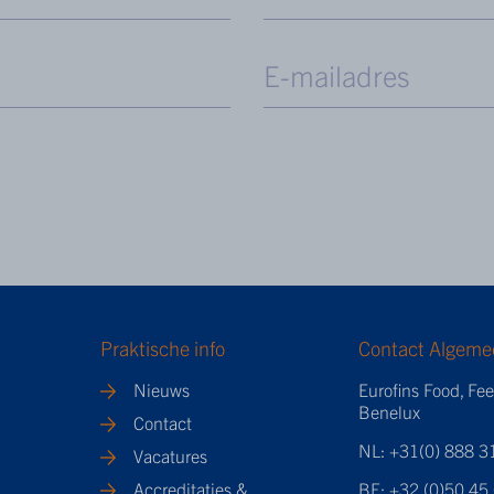
Praktische info
Contact Algeme
Nieuws
Eurofins Food, Fe
Benelux
Contact
NL: +31(0) 888 3
Vacatures
Accreditaties &
BE: +32 (0)50 45