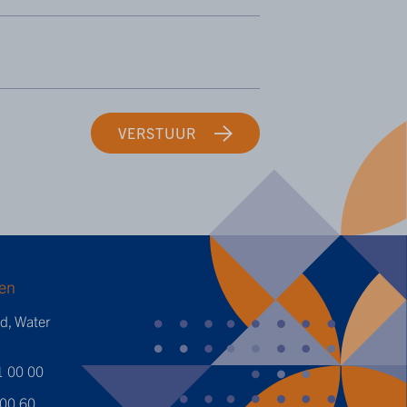
VERSTUUR
en
ed, Water
1 00 00
 00 60