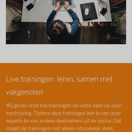
Live trainingen: leren, samen met
vakgenoten
Wij geven onze live trainingen op vaste data via open
inschrijving. Tijdens deze trainingen leer je van onze
experts én van andere deelnemers uit de sector. Dat
maakt de trainingen niet alleen inhoudelijk sterk,